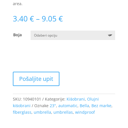
area.
Raspon
3.40
€
–
9.05
€
cijena:
od
Boja
3.40 €
do
9.05 €
SKU:
10940101
Kategorije:
Kišobrani
,
Olujni
kišobrani
Oznake
23"
,
automatic
,
Bella
,
Bez marke
,
fiberglass
,
umbrella
,
umbrellas
,
windproof