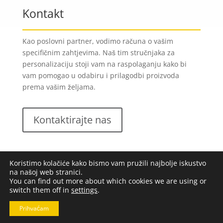
Kontakt
Kao poslovni partner, vodimo računa o vašim
specifičnim zahtjevima. Naš tim stručnjaka za
personalizaciju stoji vam na raspolaganju kako bi
vam pomogao u odabiru i prilagodbi proizvoda
prema vašim željama.
Kontaktirajte nas
Koristimo kolačiće kako bismo vam pružili najbolje iskustvo
na našoj web stranici.
You can find out more about which cookies we are using or
switch them off in
settings
.
Lungomare d.o.o.
2023. Sva prava pridržana |
Opći
uvjeti poslovanja
|
Implementacija:
Pixel
Prihvaćam