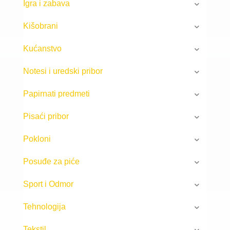
Igra i zabava
Kišobrani
Kućanstvo
Notesi i uredski pribor
Papirnati predmeti
Pisaći pribor
Pokloni
Posuđe za piće
Sport i Odmor
Tehnologija
Tekstil