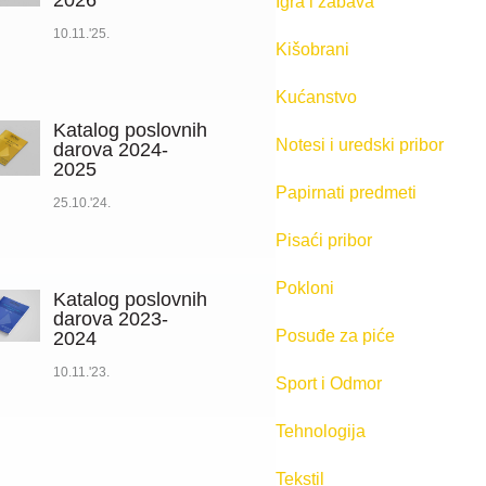
2026
Igra i zabava
10.11.'25.
Kišobrani
Kućanstvo
Katalog poslovnih
Notesi i uredski pribor
darova 2024-
2025
Papirnati predmeti
25.10.'24.
Pisaći pribor
Pokloni
Katalog poslovnih
darova 2023-
Posuđe za piće
2024
10.11.'23.
Sport i Odmor
Tehnologija
Tekstil