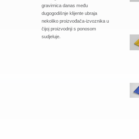
gravirnica danas među
dugogodišnje klijente ubraja
nekoliko proizvođača-izvoznika u
čijoj proizvodnji s ponosom
sudjeluje.