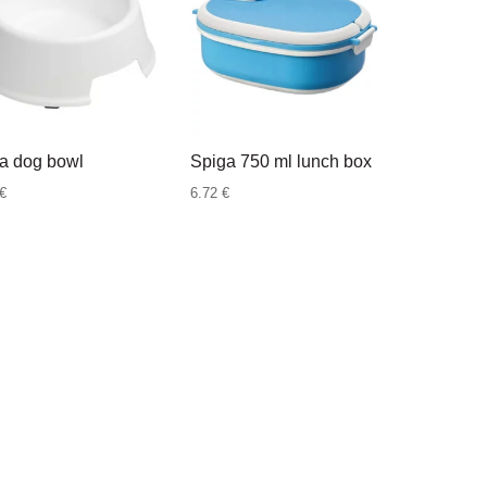
13.68 €
a dog bowl
Spiga 750 ml lunch box
€
6.72
€