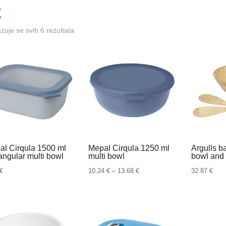
azuje se svih 6 rezultata
al Cirqula 1500 ml
Mepal Cirqula 1250 ml
Argulls 
angular multi bowl
multi bowl
bowl and 
Raspon
€
10.24
€
–
13.68
€
32.87
€
cijena:
od
10.24 €
do