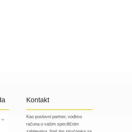
da
Kontakt
Kao poslovni partner, vodimo
računa o vašim specifičnim
zahtjevima. Naš tim stručnjaka za