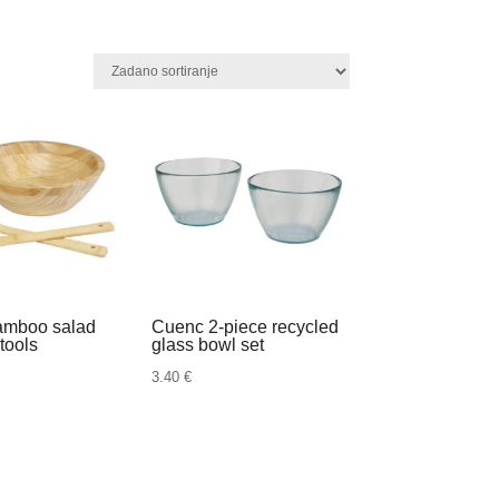
bamboo salad
Cuenc 2-piece recycled
tools
glass bowl set
3.40
€