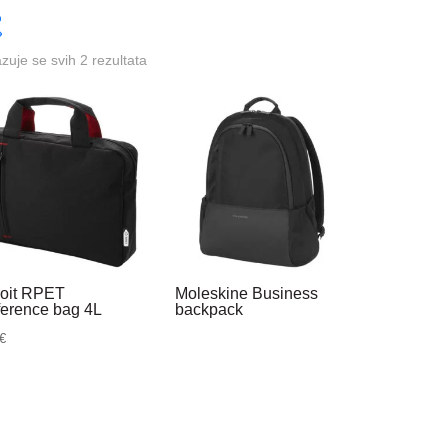
azuje se svih 2 rezultata
roit RPET
Moleskine Business
ference bag 4L
backpack
€