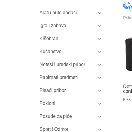
Alati i auto dodaci
Prik
Igra i zabava
Kišobrani
Kućanstvo
Notesi i uredski pribor
Papirnati predmeti
Det
Pisaći pribor
con
5.66
Pokloni
Posuđe za piće
Sport i Odmor