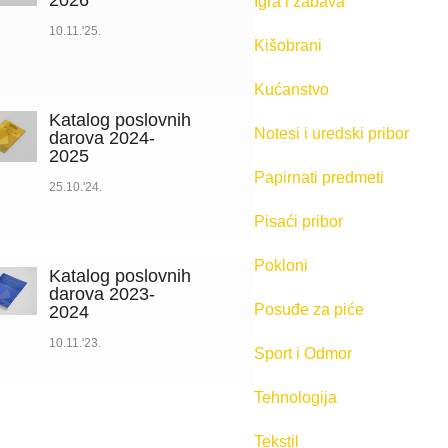
2026
Igra i zabava
10.11.'25.
Kišobrani
Kućanstvo
Katalog poslovnih
Notesi i uredski pribor
darova 2024-
2025
Papirnati predmeti
25.10.'24.
Pisaći pribor
Pokloni
Katalog poslovnih
darova 2023-
Posuđe za piće
2024
10.11.'23.
Sport i Odmor
Tehnologija
Tekstil