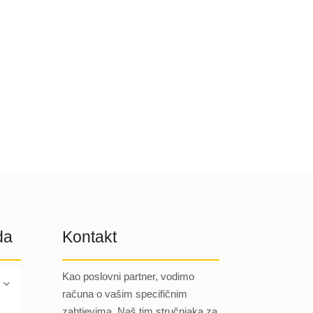
da
Kontakt
Kao poslovni partner, vodimo
računa o vašim specifičnim
zahtjevima. Naš tim stručnjaka za