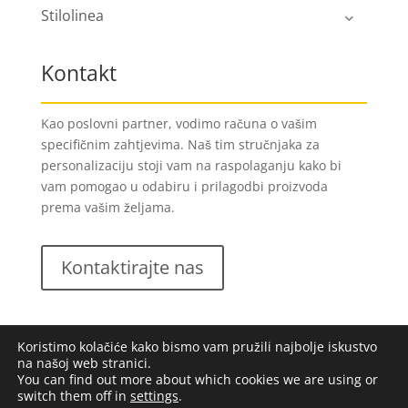
Stilolinea
Kontakt
Kao poslovni partner, vodimo računa o vašim
specifičnim zahtjevima. Naš tim stručnjaka za
personalizaciju stoji vam na raspolaganju kako bi
vam pomogao u odabiru i prilagodbi proizvoda
prema vašim željama.
Kontaktirajte nas
Koristimo kolačiće kako bismo vam pružili najbolje iskustvo
na našoj web stranici.
You can find out more about which cookies we are using or
switch them off in
settings
.
Lungomare d.o.o.
2023. Sva prava pridržana |
Opći