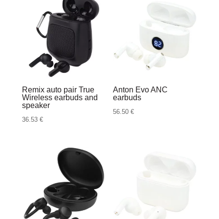
Remix auto pair True
Anton Evo ANC
Wireless earbuds and
earbuds
speaker
56.50
€
36.53
€