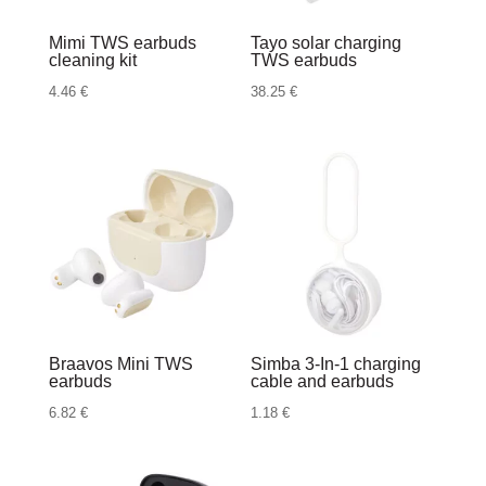
Mimi TWS earbuds
Tayo solar charging
cleaning kit
TWS earbuds
4.46
€
38.25
€
Braavos Mini TWS
Simba 3-In-1 charging
earbuds
cable and earbuds
6.82
€
1.18
€