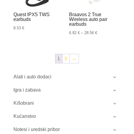
Quest IPX5 TWS
Braavos 2 True
earbuds
Wireless auto pair
earbuds
8.53
€
Raspon
6.82
€
–
28.56
€
cijena:
od
6.82 €
1
2
→
do
28.56 €
Alati i auto dodaci
Igra i zabava
Kišobrani
Kućanstvo
Notesi i uredski pribor