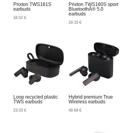
Prixton TWS161S
Prixton TWS160S sport
earbuds
BluetoothÂ® 5.0
earbuds
34.52
€
29.33
€
Loop recycled plastic
Hybrid premium True
TWS earbuds
Wireless earbuds
23.03
€
49.69
€