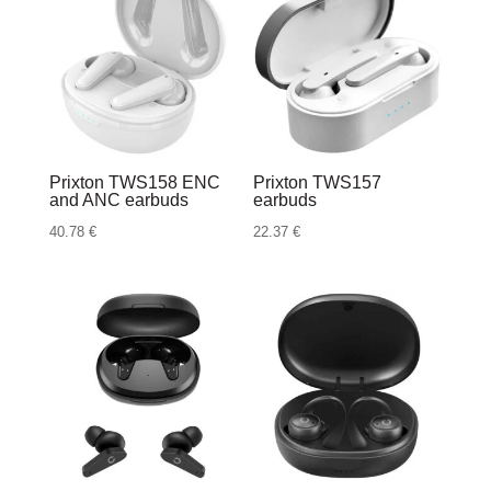
Prixton TWS158 ENC
Prixton TWS157
and ANC earbuds
earbuds
40.78
€
22.37
€