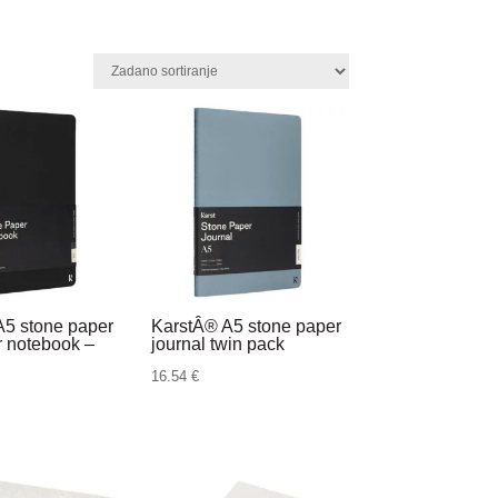
A5 stone paper
KarstÂ® A5 stone paper
r notebook –
journal twin pack
16.54
€