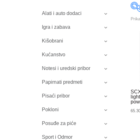
Alati i auto dodaci
Prik
Igra i zabava
Kišobrani
Kućanstvo
Notesi i uredski pribor
Papirnati predmeti
SCX
Pisaći pribor
ligh
pow
Pokloni
65.3
Posuđe za piće
Sport i Odmor