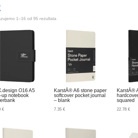
azujemo 1–16 od 95 rezultata
.design O16 A5
KarstÂ® A6 stone paper
KarstÂ® 
t-up notebook
softcover pocket journal
hardcove
erbank
– blank
squared
0
€
7.35
€
22.78
€