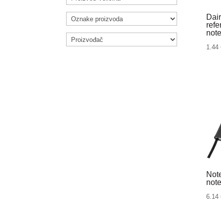
Dai
refe
not
1.44
Not
not
6.14