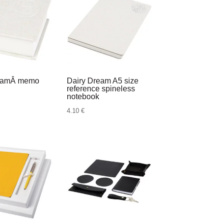
reamÂ memo
Dairy Dream A5 size
reference spineless
notebook
4.10
€