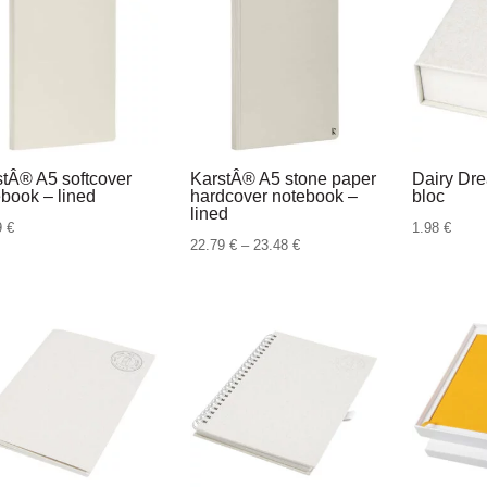
stÂ® A5 softcover
KarstÂ® A5 stone paper
Dairy D
book – lined
hardcover notebook –
bloc
lined
9
€
1.98
€
Raspon
22.79
€
–
23.48
€
cijena:
od
22.79 €
do
23.48 €