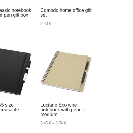
assic notebook
Comodo home office gift
r pen gift box
set
3.40
€
A5 size
Luciano Eco wire
 reusable
notebook with pencil –
medium
Raspon
3.45
€
–
3.56
€
cijena: