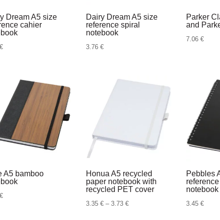
ry Dream A5 size
Dairy Dream A5 size
Parker Cl
rence cahier
reference spiral
and Parke
ebook
notebook
7.06
€
€
3.76
€
e A5 bamboo
Honua A5 recycled
Pebbles 
ebook
paper notebook with
reference
recycled PET cover
notebook
€
Raspon
3.35
€
–
3.73
€
3.45
€
cijena: