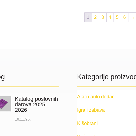
od
3.35 €
1
2
3
4
5
6
→
do
3.73 €
og
Kategorije proizvo
Alati i auto dodaci
Katalog poslovnih
darova 2025-
2026
Igra i zabava
10.11.'25.
Kišobrani