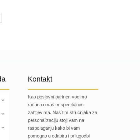
od
3.45 €
do
3.56 €
da
Kontakt
Kao poslovni partner, vodimo
računa o vašim specifičnim
zahtjevima. Naš tim stručnjaka za
personalizaciju stoji vam na
raspolaganju kako bi vam
pomogao u odabiru i prilagodbi