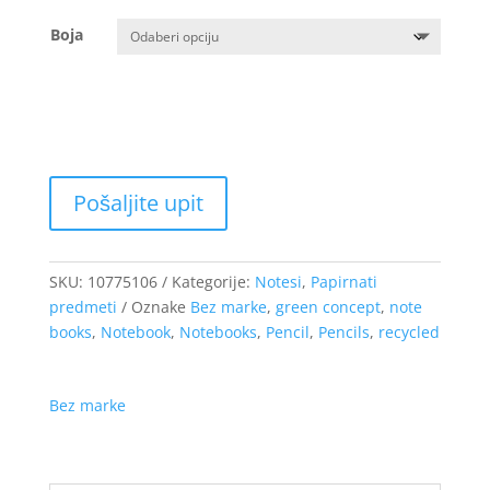
od
Boja
3.45 €
do
3.56 €
SKU:
10775106
Kategorije:
Notesi
,
Papirnati
predmeti
Oznake
Bez marke
,
green concept
,
note
books
,
Notebook
,
Notebooks
,
Pencil
,
Pencils
,
recycled
Bez marke