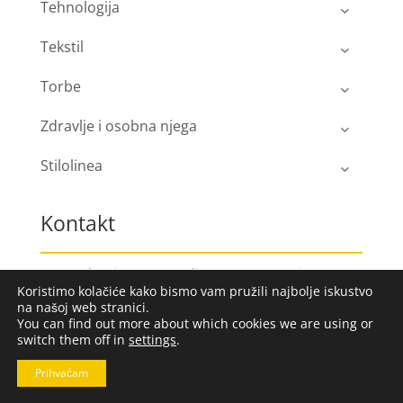
Tehnologija
Tekstil
Torbe
Zdravlje i osobna njega
Stilolinea
Kontakt
Kao poslovni partner, vodimo računa o vašim
Koristimo kolačiće kako bismo vam pružili najbolje iskustvo
specifičnim zahtjevima. Naš tim stručnjaka za
na našoj web stranici.
personalizaciju stoji vam na raspolaganju kako bi
You can find out more about which cookies we are using or
vam pomogao u odabiru i prilagodbi proizvoda
switch them off in
settings
.
prema vašim željama.
Prihvaćam