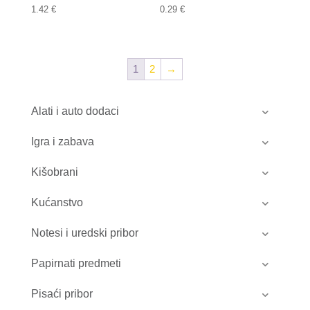
1.42
€
0.29
€
1
2
→
Alati i auto dodaci
Igra i zabava
Kišobrani
Kućanstvo
Notesi i uredski pribor
Papirnati predmeti
Pisaći pribor