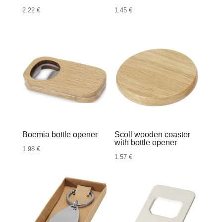
2.22
€
1.45
€
Boemia bottle opener
Scoll wooden coaster
with bottle opener
1.98
€
1.57
€