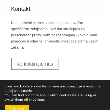
Kontakt
Kao poslovni partner, vodimo računa o vašim
specifičnim zahtjevima. Naš tim stručnjaka za
personalizaciju stoji vam na raspolaganju kako bi vam
pomogao u odabiru i prilagodbi proizvoda prema vašim
željama.
Kontaktirajte nas
Koristimo kolačiće kako bismo vam pružili najbolje iskustvo na
našoj web stranici.
You can find out more about which cookies we are using or
switch them off in
settings
.
Lungomare d.o.o.
2023. Sva prava pridržana |
Opći
uvjeti poslovanja
|
Implementacija:
Pixel
Prihvaćam