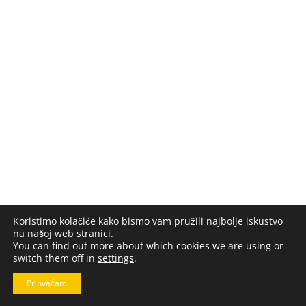
Koristimo kolačiće kako bismo vam pružili najbolje iskustvo
na našoj web stranici.
You can find out more about which cookies we are using or
switch them off in
settings
.
Prihvaćam