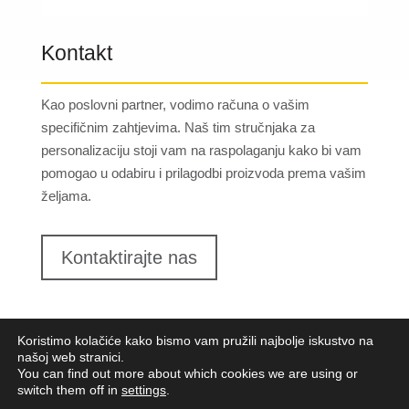
Kontakt
Kao poslovni partner, vodimo računa o vašim
specifičnim zahtjevima. Naš tim stručnjaka za
personalizaciju stoji vam na raspolaganju kako bi vam
pomogao u odabiru i prilagodbi proizvoda prema vašim
željama.
Kontaktirajte nas
Koristimo kolačiće kako bismo vam pružili najbolje iskustvo na
našoj web stranici.
You can find out more about which cookies we are using or
switch them off in
settings
.
Lungomare d.o.o.
2023. Sva prava pridržana |
Opći