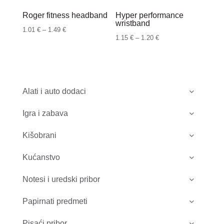
Roger fitness headband
Hyper performance
wristband
Raspon
1.01
€
–
1.49
€
Raspon
1.15
€
–
1.20
€
cijena:
cijena:
od
od
1.01 €
1.15 €
do
do
Alati i auto dodaci
1.49 €
1.20 €
Igra i zabava
Kišobrani
Kućanstvo
Notesi i uredski pribor
Papirnati predmeti
Pisaći pribor