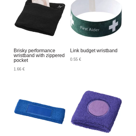
Brisky performance
Link budget wristband
wristband with zippered
0.55
€
pocket
1.66
€