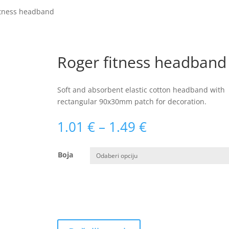
itness headband
Roger fitness headband
Soft and absorbent elastic cotton headband with
rectangular 90x30mm patch for decoration.
Raspon
1.01
€
–
1.49
€
cijena:
od
Boja
1.01 €
do
1.49 €