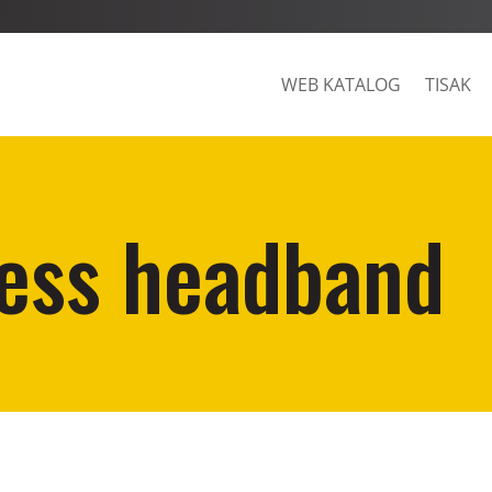
WEB KATALOG
TISAK
ness headband