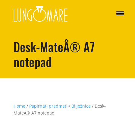
Desk-MateÂ® A7
notepad
Home
/
Papirnati predmeti
/
Bilježnice
/ Desk-
MateÂ® A7 notepad