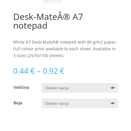
Desk-MateÂ® A7
notepad
White A7 Desk-MateÂ® notepad with 80 g/m2 paper.
Full colour print available to each sheet. Available in
3 sizes (25/50/100 sheets).
Raspon
0.44
€
–
0.92
€
cijena:
od
Veličina
0.44 €
do
0.92 €
Boja