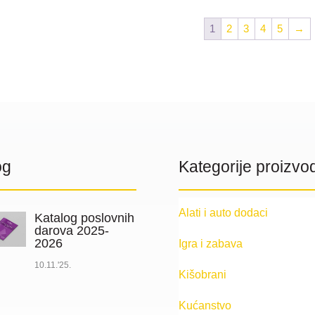
od
od
1.01 €
1.73 €
1
2
3
4
5
→
do
do
3.39 €
2.63 €
og
Kategorije proizvo
Alati i auto dodaci
Katalog poslovnih
darova 2025-
2026
Igra i zabava
10.11.'25.
Kišobrani
Kućanstvo