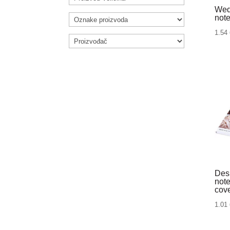
Wed
not
1.54
Des
not
cov
1.01