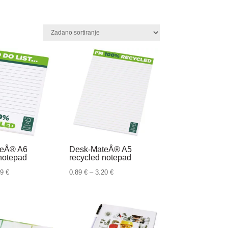
teÂ® A6
Desk-MateÂ® A5
notepad
recycled notepad
Raspon
Raspon
19
€
0.89
€
–
3.20
€
cijena:
cijena:
od
od
0.51 €
0.89 €
do
do