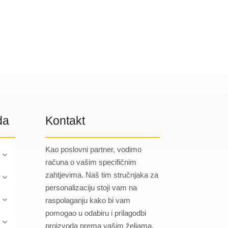
0.79 €
0.44 €
do
do
1.57 €
0.92 €
da
Kontakt
Kao poslovni partner, vodimo
računa o vašim specifičnim
zahtjevima. Naš tim stručnjaka za
personalizaciju stoji vam na
raspolaganju kako bi vam
pomogao u odabiru i prilagodbi
proizvoda prema vašim željama.