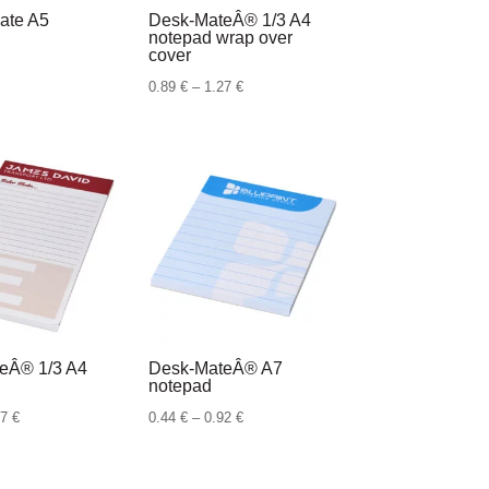
ate A5
Desk-MateÂ® 1/3 A4
notepad wrap over
cover
Raspon
0.89
€
–
1.27
€
cijena:
od
0.89 €
do
1.27 €
eÂ® 1/3 A4
Desk-MateÂ® A7
notepad
Raspon
Raspon
57
€
0.44
€
–
0.92
€
cijena:
cijena:
od
od