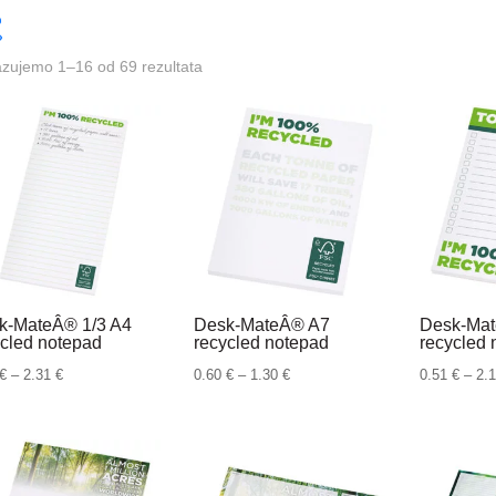
azujemo 1–16 od 69 rezultata
k-MateÂ® 1/3 A4
Desk-MateÂ® A7
Desk-Ma
ycled notepad
recycled notepad
recycled 
Raspon
Raspon
€
–
2.31
€
0.60
€
–
1.30
€
0.51
€
–
2.
cijena:
cijena:
od
od
1.01 €
0.60 €
do
do