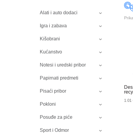
Alati i auto dodaci
Prik
Igra i zabava
Kišobrani
Kućanstvo
Notesi i uredski pribor
Papirnati predmeti
Des
Pisaći pribor
rec
1.01
Pokloni
Posuđe za piće
Sport i Odmor