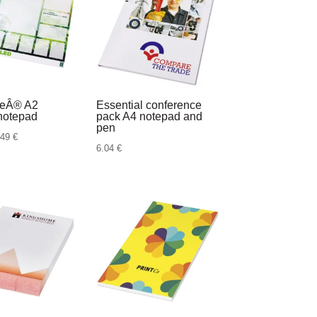
2.19 €
3.20 €
teÂ® A2
Essential conference
notepad
pack A4 notepad and
pen
Raspon
.49
€
6.04
€
cijena:
od
6.67 €
do
24.49 €