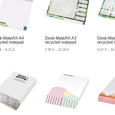
2.31 €
1.30 €
k-MateÂ® A4
Desk-MateÂ® A3
Desk-Ma
ycled notepad
recycled notepad
recycled 
Raspon
Raspon
€
–
6.21
€
3.35
€
–
12.29
€
6.67
€
–
24
cijena:
cijena:
od
od
1.73 €
3.35 €
do
do
6.21 €
12.29 €