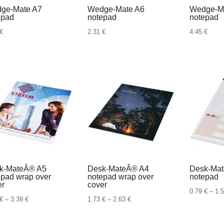
ge-Mate A7
Wedge-Mate A6
Wedge-M
epad
notepad
notepad
€
2.31
€
4.45
€
k-MateÂ® A5
Desk-MateÂ® A4
Desk-Mat
epad wrap over
notepad wrap over
notepad
er
cover
0.79
€
–
1.
Raspon
Raspon
€
–
3.39
€
1.73
€
–
2.63
€
cijena:
cijena: