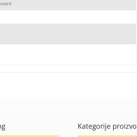
dboard
og
Kategorije proizv