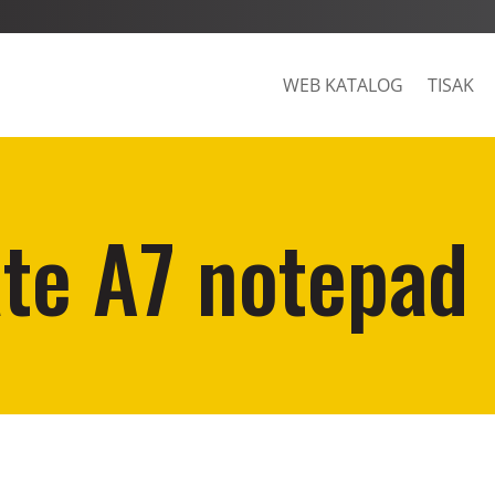
WEB KATALOG
TISAK
te A7 notepad