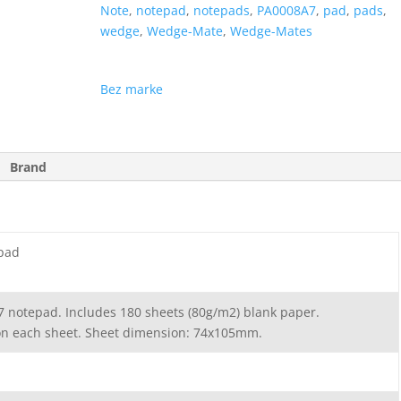
Note
,
notepad
,
notepads
,
PA0008A7
,
pad
,
pads
,
wedge
,
Wedge-Mate
,
Wedge-Mates
Bez marke
Brand
pad
notepad. Includes 180 sheets (80g/m2) blank paper.
on each sheet. Sheet dimension: 74x105mm.