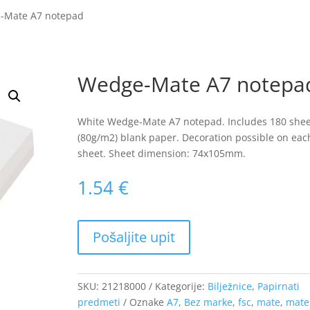
-Mate A7 notepad
Wedge-Mate A7 notepa
White Wedge-Mate A7 notepad. Includes 180 shee
(80g/m2) blank paper. Decoration possible on eac
sheet. Sheet dimension: 74x105mm.
1.54
€
SKU:
21218000
Kategorije:
Bilježnice
,
Papirnati
predmeti
Oznake
A7
,
Bez marke
,
fsc
,
mate
,
mate