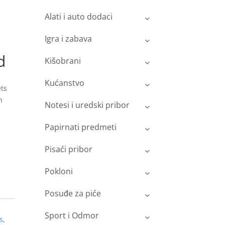
Alati i auto dodaci
Igra i zabava
d
Kišobrani
Kućanstvo
ts
h
Notesi i uredski pribor
Papirnati predmeti
Pisaći pribor
Pokloni
Posuđe za piće
Sport i Odmor
s
,