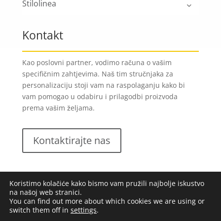
Stilolinea
Kontakt
Kao poslovni partner, vodimo računa o vašim
specifičnim zahtjevima. Naš tim stručnjaka za
personalizaciju stoji vam na raspolaganju kako bi
vam pomogao u odabiru i prilagodbi proizvoda
prema vašim željama.
Kontaktirajte nas
Koristimo kolačiće kako bismo vam pružili najbolje iskustvo
na našoj web stranici.
You can find out more about which cookies we are using or
switch them off in
settings
.
Lungomare d.o.o.
2023. Sva prava pridržana |
Opći