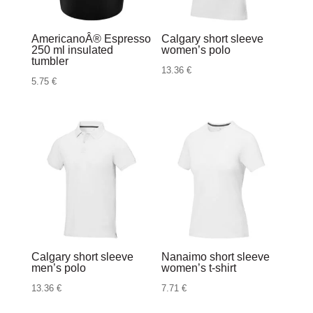
AmericanoÂ® Espresso
Calgary short sleeve
250 ml insulated
women’s polo
tumbler
13.36
€
5.75
€
Calgary short sleeve
Nanaimo short sleeve
men’s polo
women’s t-shirt
13.36
€
7.71
€