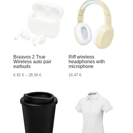
2.17 €
do
2.72 €
Braavos 2 True
Riff wireless
Wireless auto pair
headphones with
earbuds
microphone
Raspon
6.82
€
–
28.56
€
16.47
€
cijena:
od
6.82 €
do
28.56 €