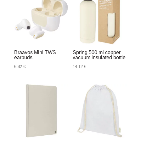
Braavos Mini TWS
Spring 500 ml copper
earbuds
vacuum insulated bottle
6.82
€
14.12
€