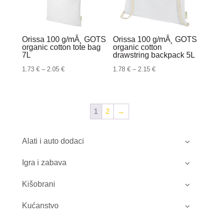
Orissa 100 g/mÂ˛ GOTS
Orissa 100 g/mÂ˛ GOTS
organic cotton tote bag
organic cotton
7L
drawstring backpack 5L
Raspon
Raspon
1.73
€
–
2.05
€
1.78
€
–
2.15
€
cijena:
cijena:
od
od
1.73 €
1.78 €
1
2
→
do
do
2.05 €
2.15 €
Alati i auto dodaci
Igra i zabava
Kišobrani
Kućanstvo