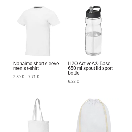
Nanaimo short sleeve
H2O ActiveÂ® Base
men’s t-shirt
650 ml spout lid sport
bottle
Raspon
2.89
€
–
7.71
€
6.22
€
cijena:
od
2.89 €
do
7.71 €