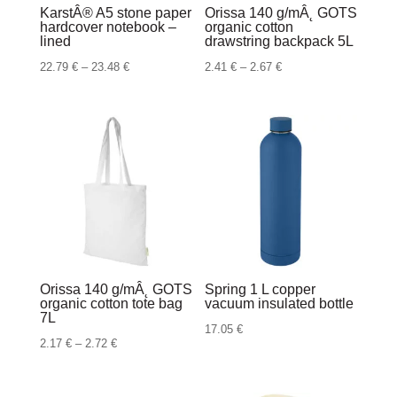
KarstÂ® A5 stone paper
Orissa 140 g/mÂ˛ GOTS
hardcover notebook –
organic cotton
lined
drawstring backpack 5L
Raspon
Raspon
22.79
€
–
23.48
€
2.41
€
–
2.67
€
cijena:
cijena:
od
od
22.79 €
2.41 €
do
do
23.48 €
2.67 €
Orissa 140 g/mÂ˛ GOTS
Spring 1 L copper
organic cotton tote bag
vacuum insulated bottle
7L
17.05
€
Raspon
2.17
€
–
2.72
€
cijena:
od