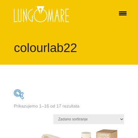
colourlab22
Prikazujemo 1–16 od 17 rezultata