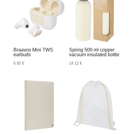
Braavos Mini TWS
Spring 500 ml copper
earbuds
vacuum insulated bottle
6.82
€
14.12
€