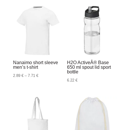
Nanaimo short sleeve
H2O ActiveÂ® Base
men’s t-shirt
650 ml spout lid sport
bottle
Raspon
2.89
€
–
7.71
€
6.22
€
cijena:
od
2.89 €
do
7.71 €