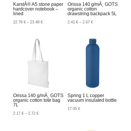
KarstÂ® A5 stone paper
Orissa 140 g/mÂ˛ GOTS
hardcover notebook –
organic cotton
lined
drawstring backpack 5L
Raspon
Raspon
22.79
€
–
23.48
€
2.41
€
–
2.67
€
cijena:
cijena:
od
od
22.79 €
2.41 €
do
do
23.48 €
2.67 €
Orissa 140 g/mÂ˛ GOTS
Spring 1 L copper
organic cotton tote bag
vacuum insulated bottle
7L
17.05
€
Raspon
2.17
€
–
2.72
€
cijena:
od