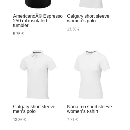
AmericanoÂ® Espresso
Calgary short sleeve
250 ml insulated
women’s polo
tumbler
13.36
€
5.75
€
Calgary short sleeve
Nanaimo short sleeve
men’s polo
women’s t-shirt
13.36
€
7.71
€