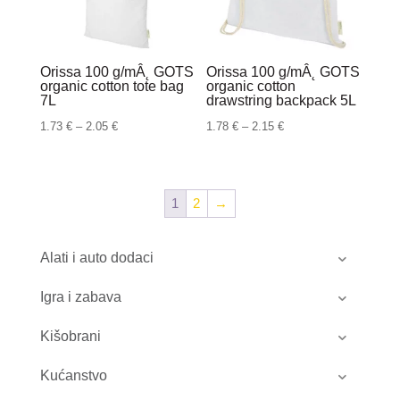
Orissa 100 g/mÂ˛ GOTS
Orissa 100 g/mÂ˛ GOTS
organic cotton tote bag
organic cotton
7L
drawstring backpack 5L
Raspon
Raspon
1.73
€
–
2.05
€
1.78
€
–
2.15
€
cijena:
cijena:
od
od
1.73 €
1.78 €
1
2
→
do
do
2.05 €
2.15 €
Alati i auto dodaci
Igra i zabava
Kišobrani
Kućanstvo