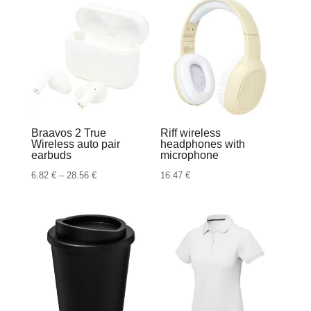
2.17 €
do
2.72 €
Braavos 2 True
Riff wireless
Wireless auto pair
headphones with
earbuds
microphone
Raspon
6.82
€
–
28.56
€
16.47
€
cijena:
od
6.82 €
do
28.56 €